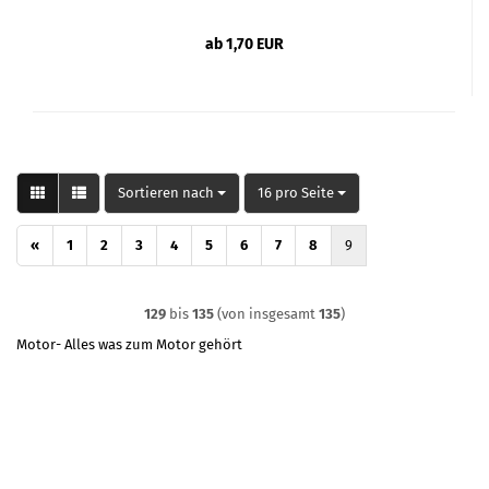
ab 1,70 EUR
Sortieren nach
pro Seite
Sortieren nach
16 pro Seite
«
1
2
3
4
5
6
7
8
9
129
bis
135
(von insgesamt
135
)
Motor- Alles was zum Motor gehört