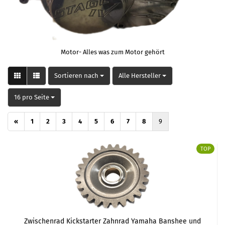
Motor- Alles was zum Motor gehört
Sortieren nach
pro Seite
Sortieren nach
Alle Hersteller
pro Seite
16 pro Seite
«
1
2
3
4
5
6
7
8
9
TOP
Zwischenrad Kickstarter Zahnrad Yamaha Banshee und