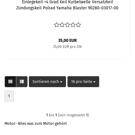
Einlegekeil +4 Grad Keil Kurbelwelle Versatzkeil
Zündungskeil Polrad Yamaha Blaster 90280-03017-00
35,00 EUR
35,00 EUR pro Stk
Sortieren nach
pro Seite
Sortieren nach
16 pro Seite
1
1
bis
1
(von insgesamt
1
)
Motor- Alles was zum Motor gehört