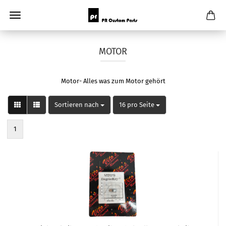
MOTOR
Motor- Alles was zum Motor gehört
Sortieren nach
pro Seite
Sortieren nach
16 pro Seite
1