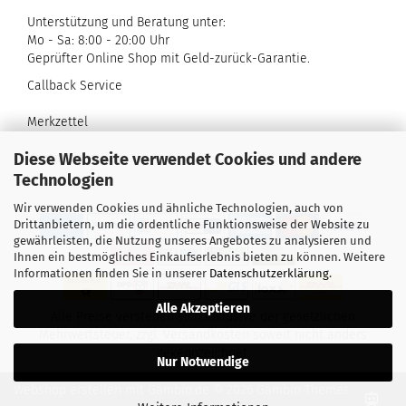
Unterstützung und Beratung unter:
Mo - Sa: 8:00 - 20:00 Uhr
Geprüfter Online Shop mit Geld-zurück-Garantie.
Callback Service
Merkzettel
Diese Webseite verwendet Cookies und andere
Kontaktformular
Technologien
Wir verwenden Cookies und ähnliche Technologien, auch von
Drittanbietern, um die ordentliche Funktionsweise der Website zu
gewährleisten, die Nutzung unseres Angebotes zu analysieren und
Ihnen ein bestmögliches Einkaufserlebnis bieten zu können. Weitere
Informationen finden Sie in unserer
Datenschutzerklärung
.
Alle Akzeptieren
Alle Preise verstehen sich inklusive der gesetzlichen
Mehrwertsteuer, zzgl.
Versandkosten
soweit nicht anders
gekennzeichnet.
Nur Notwendige
Webshop erstellen
mit Gambio.de © 2026 Gambio Themes
Xycons