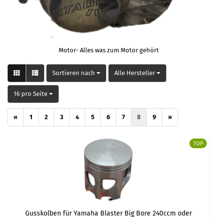
Motor- Alles was zum Motor gehört
Sortieren nach
pro Seite
Sortieren nach
Alle Hersteller
pro Seite
16 pro Seite
«
1
2
3
4
5
6
7
8
9
»
TOP
Gusskolben für Yamaha Blaster Big Bore 240ccm oder