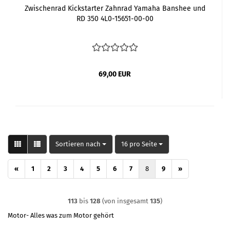
Zwischenrad Kickstarter Zahnrad Yamaha Banshee und
RD 350 4L0-15651-00-00
69,00 EUR
Sortieren nach
pro Seite
Sortieren nach
16 pro Seite
«
1
2
3
4
5
6
7
8
9
»
113
bis
128
(von insgesamt
135
)
Motor- Alles was zum Motor gehört