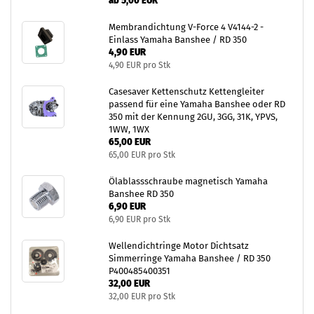
ab 5,00 EUR
Membrandichtung V-Force 4 V4144-2 -
Einlass Yamaha Banshee / RD 350
4,90 EUR
4,90 EUR pro Stk
Casesaver Kettenschutz Kettengleiter
passend für eine Yamaha Banshee oder RD
350 mit der Kennung 2GU, 3GG, 31K, YPVS,
1WW, 1WX
65,00 EUR
65,00 EUR pro Stk
Ölablassschraube magnetisch Yamaha
Banshee RD 350
6,90 EUR
6,90 EUR pro Stk
Wellendichtringe Motor Dichtsatz
Simmerringe Yamaha Banshee / RD 350
P400485400351
32,00 EUR
32,00 EUR pro Stk